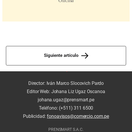
Siguiente artículo
Director: Iván Marco Slocovich Pardo
Editor Web: Johana Liz Ugaz Oscanoa
johana.ugaz@prensmart.pe
Teléfono: (+511) 311 6500
Publicidad:
fonoavisos@comercio.com.pe
PRENSMART S.A.C.