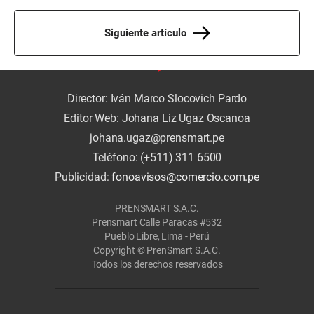
Siguiente artículo
Director: Iván Marco Slocovich Pardo
Editor Web: Johana Liz Ugaz Oscanoa
johana.ugaz@prensmart.pe
Teléfono: (+511) 311 6500
Publicidad:
fonoavisos@comercio.com.pe
PRENSMART S.A.C.
Prensmart Calle Paracas #532
Pueblo Libre, Lima - Perú
Copyright © PrenSmart S.A.C.
Todos los derechos reservados