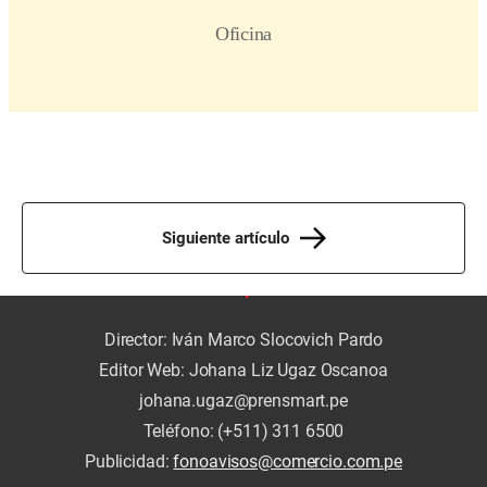
Siguiente artículo
Director: Iván Marco Slocovich Pardo
Editor Web: Johana Liz Ugaz Oscanoa
johana.ugaz@prensmart.pe
Teléfono: (+511) 311 6500
Publicidad:
fonoavisos@comercio.com.pe