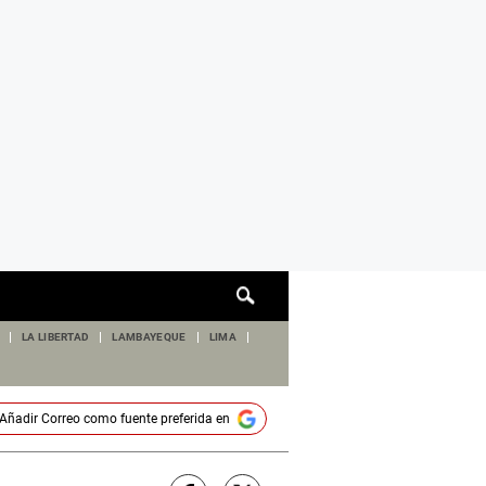
Cuadro
de
búsqueda
LA LIBERTAD
LAMBAYEQUE
LIMA
Añadir
Correo
como fuente preferida en