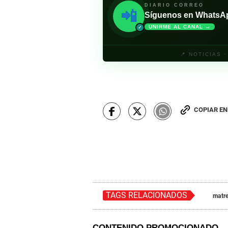
DIARIO CORREO
📲
Síguenos en WhatsApp 
UNIRME AL CANAL →
✓
📍 NOTICIAS 
COPIAR E
TAGS RELACIONADOS
matr