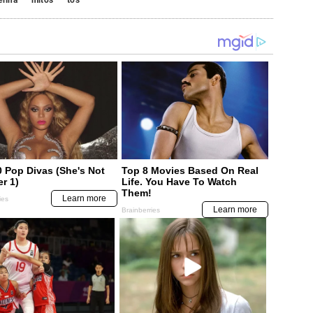
erina
mitos
tos