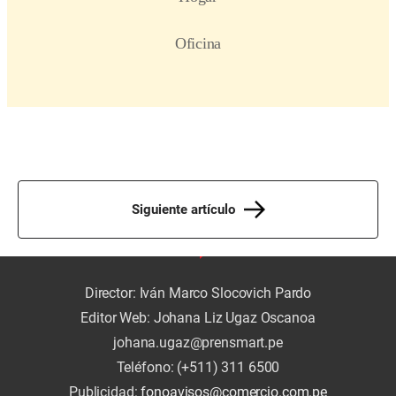
Siguiente artículo
Director: Iván Marco Slocovich Pardo
Editor Web: Johana Liz Ugaz Oscanoa
johana.ugaz@prensmart.pe
Teléfono: (+511) 311 6500
Publicidad:
fonoavisos@comercio.com.pe