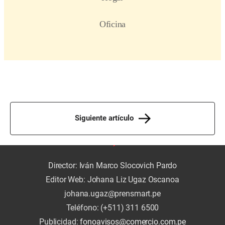
Siguiente artículo
Director: Iván Marco Slocovich Pardo
Editor Web: Johana Liz Ugaz Oscanoa
johana.ugaz@prensmart.pe
Teléfono: (+511) 311 6500
Publicidad:
fonoavisos@comercio.com.pe