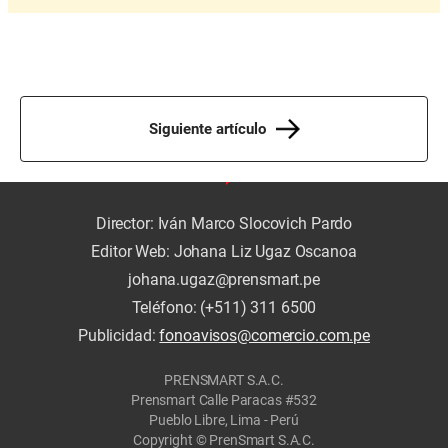
Siguiente artículo
Director: Iván Marco Slocovich Pardo
Editor Web: Johana Liz Ugaz Oscanoa
johana.ugaz@prensmart.pe
Teléfono: (+511) 311 6500
Publicidad:
fonoavisos@comercio.com.pe
PRENSMART S.A.C.
Prensmart Calle Paracas #532
Pueblo Libre, Lima - Perú
Copyright © PrenSmart S.A.C.