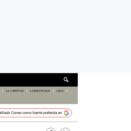
Cuadro
de
búsqueda
LA LIBERTAD
LAMBAYEQUE
LIMA
Añadir
Correo
como fuente preferida en