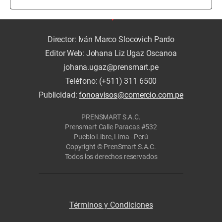
Director: Iván Marco Slocovich Pardo
Editor Web: Johana Liz Ugaz Oscanoa
johana.ugaz@prensmart.pe
Teléfono: (+511) 311 6500
Publicidad:
fonoavisos@comercio.com.pe
PRENSMART S.A.C.
Prensmart Calle Paracas #532
Pueblo Libre, Lima - Perú
Copyright © PrenSmart S.A.C.
Todos los derechos reservados
Términos y Condiciones