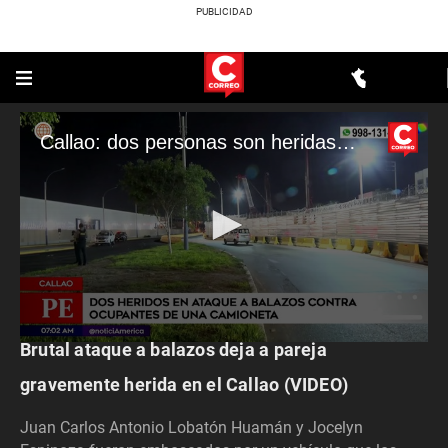
Callao: dos personas son heridas tras balacera
ACTUALIDAD
Brutal ataque a balazos deja a pareja
0
seconds
of
gravemente herida en el Callao (VIDEO)
1
minute,
Juan Carlos Antonio Lobatón Huamán y Jocelyn
16
seconds