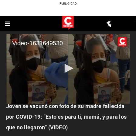
Video-1631649530
ACTUALIDAD
Joven se vacunó con foto de su madre fallecida
0
seconds
of
por COVID-19: “Esto es para ti, mamá, y para los
23
seconds
que no llegaron” (VIDEO)