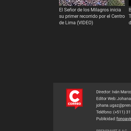
El Señor de los Milagros inicia
B
su primer recorrido por el Centro
T
de Lima (VIDEO)
d
Director: Iván Marc
Editor Web: Johana
johana.ugaz@pren
Teléfono: (+511) 3
Publicidad:
fonoav
PRENSMART S.A.C.