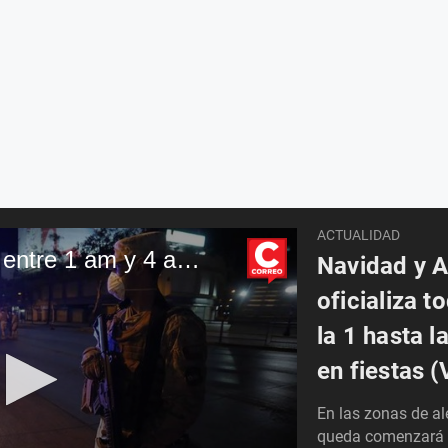
ACTUALIDAD
Toque de queda será entre 1 am y 4 am en Navidad y Año Nuevo
Navidad y 
oficializa 
la 1 hasta 
en fiestas 
En las zonas de al
queda comenzará a 