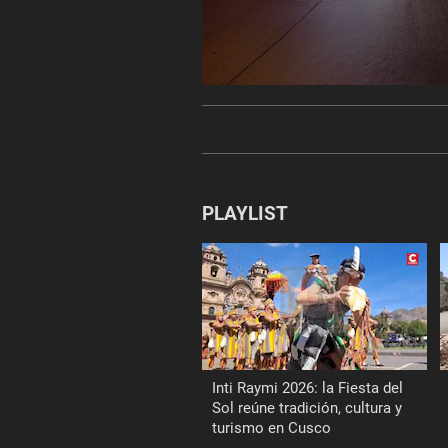
0
seconds
of
0
seconds
Volume
90%
PLAYLIST
Inti Raymi 2026: la Fiesta del
Sol reúne tradición, cultura y
turismo en Cusco