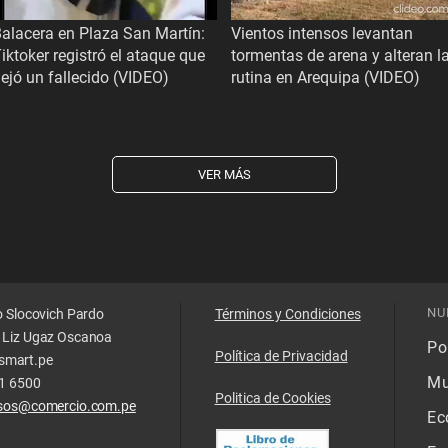
alacera en Plaza San Martín:
Vientos intensos levantan
iktoker registró el ataque que
tormentas de arena y alteran l
ejó un fallecido (VIDEO)
rutina en Arequipa (VIDEO)
VER MÁS
NU
o Slocovich Pardo
Términos y Condiciones
 Liz Ugaz Oscanoa
Pol
Política de Privacidad
smart.pe
Mu
11 6500
Politica de Cookies
isos@comercio.com.pe
Ec