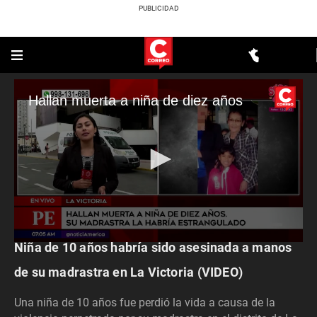
Hallan muerta a niña de diez años
ACTUALIDAD
Niña de 10 años habría sido asesinada a manos
0
seconds
of
de su madrastra en La Victoria (VIDEO)
4
minutes,
Una niña de 10 años fue perdió la vida a causa de la
19
seconds