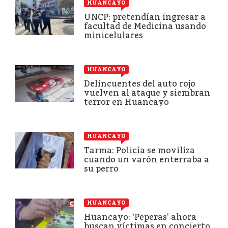
HUANCAYO
UNCP: pretendían ingresar a
facultad de Medicina usando
minicelulares
HUANCAYO
Delincuentes del auto rojo
vuelven al ataque y siembran
terror en Huancayo
HUANCAYO
Tarma: Policía se moviliza
cuando un varón enterraba a
su perro
HUANCAYO
Huancayo: ‘Peperas’ ahora
buscan víctimas en concierto