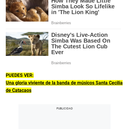
PUEDES VER:
Una gloria viviente de la banda de músicos Santa Cecilia
de Catacaos