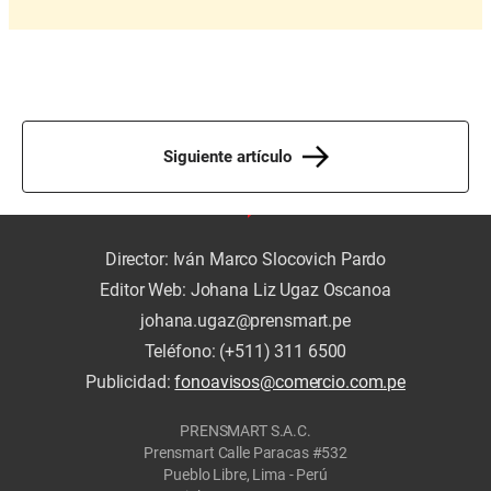
Siguiente artículo
Director: Iván Marco Slocovich Pardo
Editor Web: Johana Liz Ugaz Oscanoa
johana.ugaz@prensmart.pe
Teléfono: (+511) 311 6500
Publicidad:
fonoavisos@comercio.com.pe
PRENSMART S.A.C.
Prensmart Calle Paracas #532
Pueblo Libre, Lima - Perú