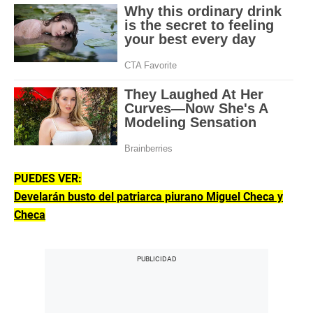
PUEDES VER:
Develarán busto del patriarca piurano Miguel Checa y
Checa