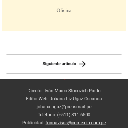
Siguiente artículo
Director: Iván Marco Slocovich Pardo
Editor Web: Johana Liz Ugaz Oscanoa
johana.ugaz@prensmart.pe
Teléfono: (+511) 311 6500
Publicidad:
fonoavisos@comercio.com.pe