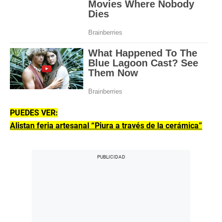
PUEDES VER:
Alistan feria artesanal “Piura a través de la cerámica”