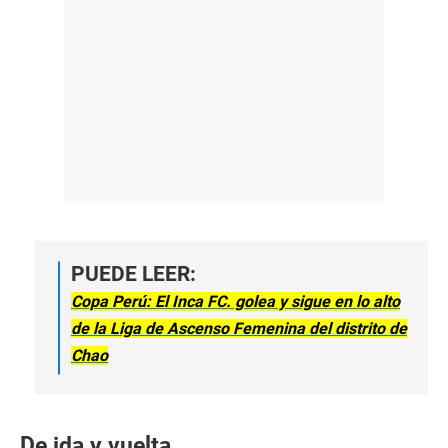
PUEDE LEER:
Copa Perú: El Inca FC. golea y sigue en lo alto
de la Liga de Ascenso Femenina del distrito de
Chao
De ida y vuelta