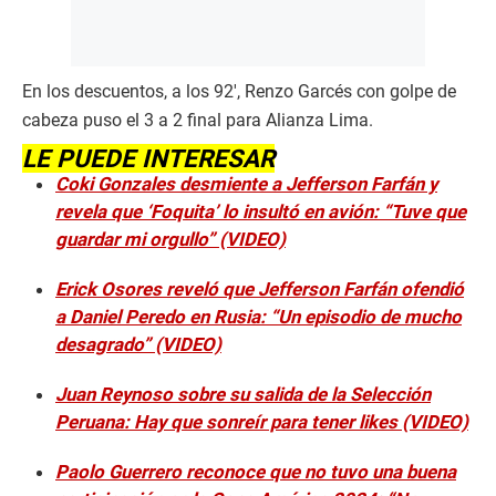
En los descuentos, a los 92′, Renzo Garcés con golpe de
cabeza puso el 3 a 2 final para Alianza Lima.
LE PUEDE INTERESAR
Coki Gonzales desmiente a Jefferson Farfán y
revela que ‘Foquita’ lo insultó en avión: “Tuve que
guardar mi orgullo” (VIDEO)
Erick Osores reveló que Jefferson Farfán ofendió
a Daniel Peredo en Rusia: “Un episodio de mucho
desagrado” (VIDEO)
Juan Reynoso sobre su salida de la Selección
Peruana: Hay que sonreír para tener likes (VIDEO)
Paolo Guerrero reconoce que no tuvo una buena