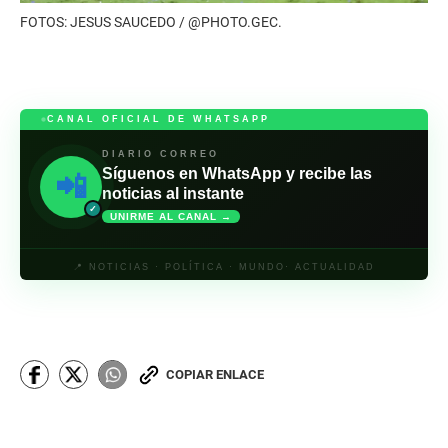
FOTOS: JESUS SAUCEDO / @PHOTO.GEC.
CANAL OFICIAL DE WHATSAPP
DIARIO CORREO
Síguenos en WhatsApp y recibe las
📲
noticias al instante
✓
UNIRME AL CANAL →
📍 NOTICIAS · POLÍTICA · MUNDO· ACTUALIDAD
COPIAR ENLACE