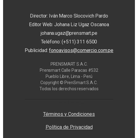
Director: Iván Marco Slocovich Pardo
Editor Web: Johana Liz Ugaz Oscanoa
johana.ugaz@prensmart.pe
Teléfono: (+511) 311 6500
Publicidad:
fonoavisos@comercio.com.pe
PRENSMART S.A.C.
Prensmart Calle Paracas #532
Pueblo Libre, Lima - Perú
Copyright © PrenSmart S.A.C.
Todos los derechos reservados
Privacy Manager
Términos y Condiciones
Política de Privacidad