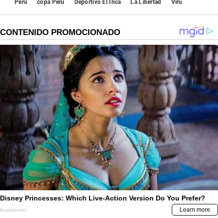
Perú
copa Perú
Deportivo El Inca
La Libertad
Virú