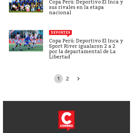
Copa Perú: Deportivo El Inca y
sus rivales en la etapa
nacional
DEPORTES
Copa Perú: Deportivo El Inca y
Sport River igualaron 2 a 2
por la departamental de La
Libertad
1
2