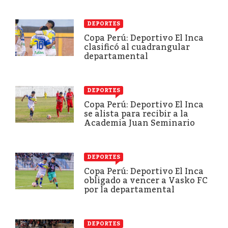
DEPORTES
Copa Perú: Deportivo El Inca
clasificó al cuadrangular
departamental
DEPORTES
Copa Perú: Deportivo El Inca
se alista para recibir a la
Academia Juan Seminario
DEPORTES
Copa Perú: Deportivo El Inca
obligado a vencer a Vasko FC
por la departamental
DEPORTES