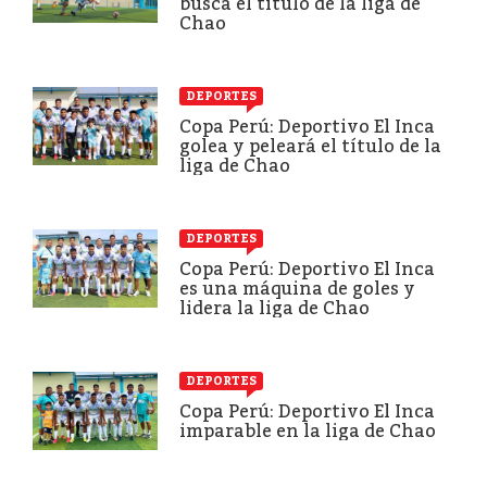
busca el título de la liga de
Chao
DEPORTES
Copa Perú: Deportivo El Inca
golea y peleará el título de la
liga de Chao
DEPORTES
Copa Perú: Deportivo El Inca
es una máquina de goles y
lidera la liga de Chao
DEPORTES
Copa Perú: Deportivo El Inca
imparable en la liga de Chao