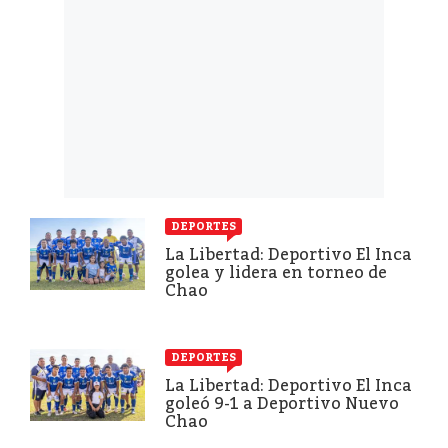
DEPORTES
La Libertad: Deportivo El Inca
golea y lidera en torneo de
Chao
DEPORTES
La Libertad: Deportivo El Inca
goleó 9-1 a Deportivo Nuevo
Chao