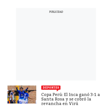
DEPORTES
Copa Perú: El Inca ganó 3-1 a
Santa Rosa y se cobró la
revancha en Virú