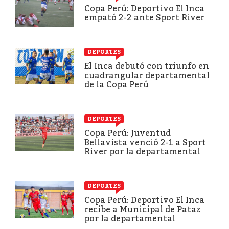
Copa Perú: Deportivo El Inca
empató 2-2 ante Sport River
DEPORTES
El Inca debutó con triunfo en
cuadrangular departamental
de la Copa Perú
DEPORTES
Copa Perú: Juventud
Bellavista venció 2-1 a Sport
River por la departamental
DEPORTES
Copa Perú: Deportivo El Inca
recibe a Municipal de Pataz
por la departamental