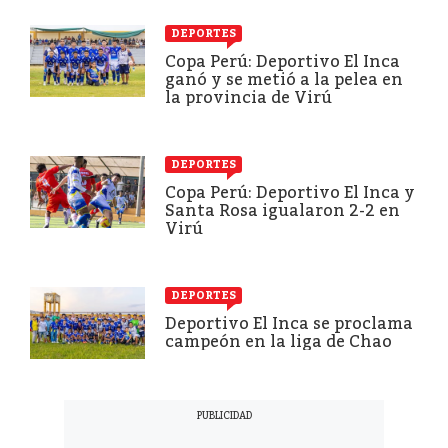
DEPORTES
Copa Perú: Deportivo El Inca
ganó y se metió a la pelea en
la provincia de Virú
DEPORTES
Copa Perú: Deportivo El Inca y
Santa Rosa igualaron 2-2 en
Virú
DEPORTES
Deportivo El Inca se proclama
campeón en la liga de Chao