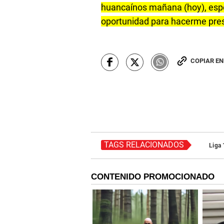
huancaínos mañana (hoy), esper
oportunidad para hacerme presen
COPIAR E
TAGS RELACIONADOS
Liga 