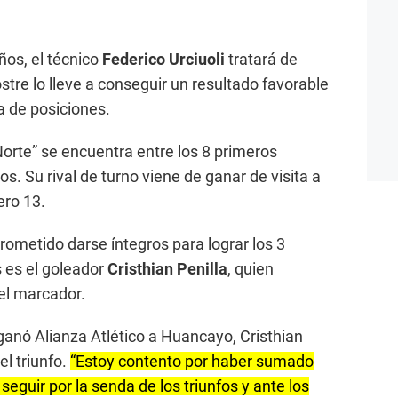
ños, el técnico
Federico Urciuoli
tratará de
stre lo lleve a conseguir un resultado favorable
la de posiciones.
orte” se encuentra entre los 8 primeros
os. Su rival de turno viene de ganar de visita a
ero 13.
rometido darse íntegros para lograr los 3
s es el goleador
Cristhian Penilla
, quien
el marcador.
 ganó Alianza Atlético a Huancayo, Cristhian
el triunfo.
“Estoy contento por haber sumado
seguir por la senda de los triunfos y ante los