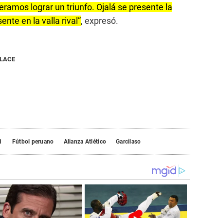
amos lograr un triunfo. Ojalá se presente la
te en la valla rival”
, expresó.
NLACE
1
Fútbol peruano
Alianza Atlético
Garcilaso