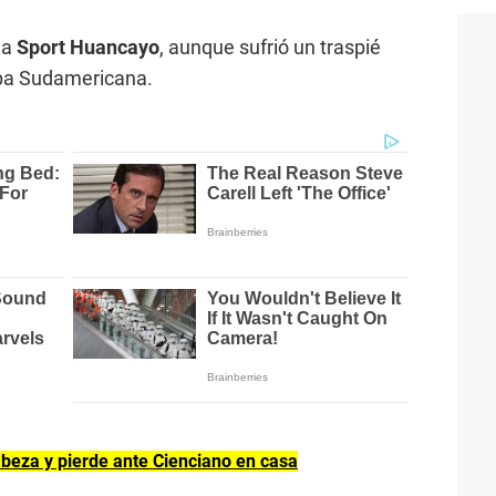
 a
Sport Huancayo
, aunque sufrió un traspié
opa Sudamericana.
cabeza y pierde ante Cienciano en casa