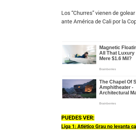
Los “Churres” vienen de golear
ante América de Cali por la C
PUEDES VER:
Liga 1: Atlético Grau no levanta 