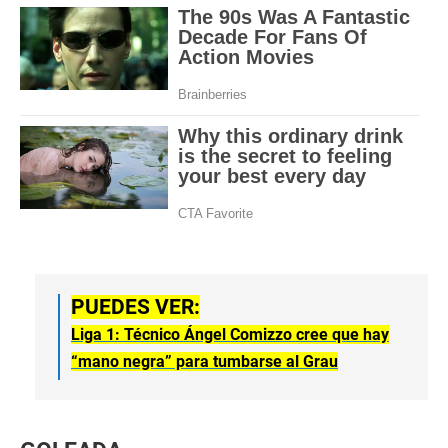
PUEDES VER:
Liga 1: Técnico Ángel Comizzo cree que hay
“mano negra” para tumbarse al Grau