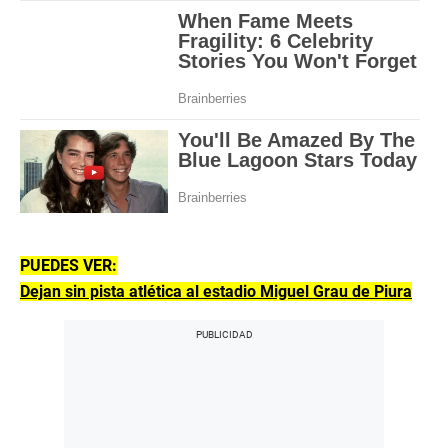
PUEDES VER:
Dejan sin pista atlética al estadio Miguel Grau de Piura