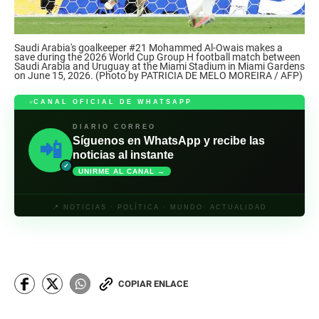
Saudi Arabia's goalkeeper #21 Mohammed Al-Owais makes a
save during the 2026 World Cup Group H football match between
Saudi Arabia and Uruguay at the Miami Stadium in Miami Gardens
on June 15, 2026. (Photo by PATRICIA DE MELO MOREIRA / AFP)
CANAL OFICIAL DE WHATSAPP
DIARIO CORREO
Síguenos en WhatsApp y recibe las
📲
noticias al instante
✓
UNIRME AL CANAL →
📍 NOTICIAS · POLÍTICA · MUNDO· ACTUALIDAD
COPIAR ENLACE