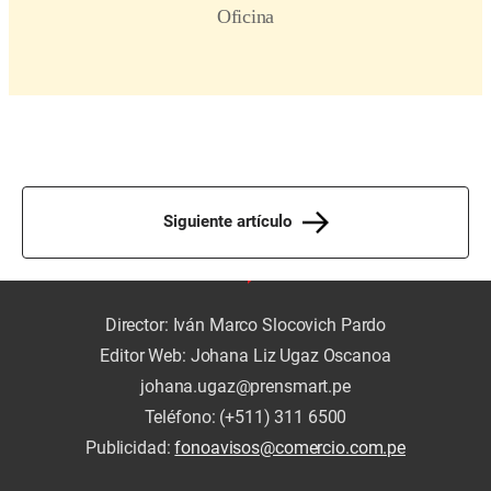
Siguiente artículo
Director: Iván Marco Slocovich Pardo
Editor Web: Johana Liz Ugaz Oscanoa
johana.ugaz@prensmart.pe
Teléfono: (+511) 311 6500
Publicidad:
fonoavisos@comercio.com.pe