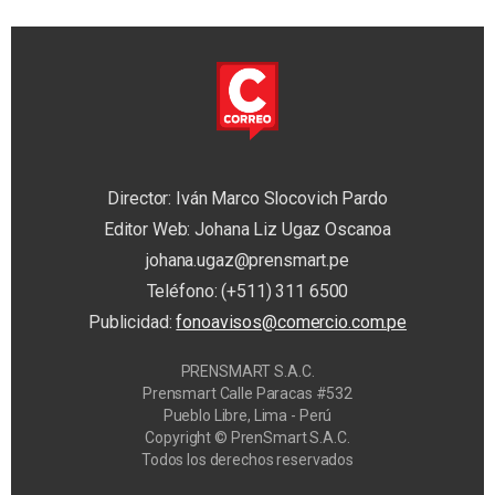
Director: Iván Marco Slocovich Pardo
Editor Web: Johana Liz Ugaz Oscanoa
johana.ugaz@prensmart.pe
Teléfono: (+511) 311 6500
Publicidad:
fonoavisos@comercio.com.pe
PRENSMART S.A.C.
Prensmart Calle Paracas #532
Pueblo Libre, Lima - Perú
Copyright © PrenSmart S.A.C.
Todos los derechos reservados