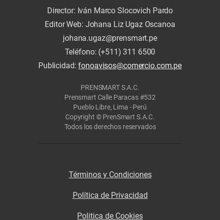
Director: Iván Marco Slocovich Pardo
Editor Web: Johana Liz Ugaz Oscanoa
johana.ugaz@prensmart.pe
Teléfono: (+511) 311 6500
Publicidad:
fonoavisos@comercio.com.pe
PRENSMART S.A.C.
Prensmart Calle Paracas #532
Pueblo Libre, Lima - Perú
Copyright © PrenSmart S.A.C.
Todos los derechos reservados
Términos y Condiciones
Política de Privacidad
Politica de Cookies