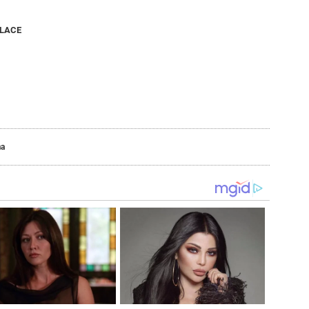
NLACE
a