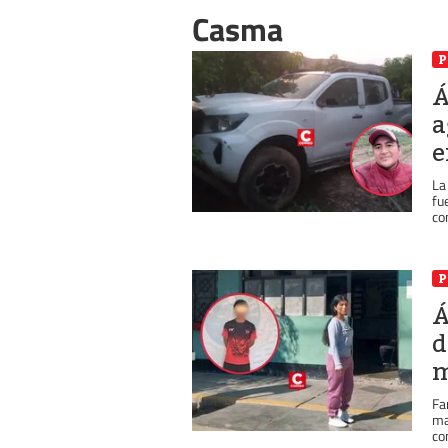
Casma
P
Á
a
e
La
fu
con
P
Á
d
m
Fa
ma
co