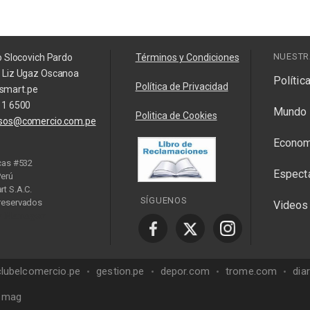
NUESTR
o Slocovich Pardo
Términos y Condiciones
a Liz Ugaz Oscanoa
Polític
Política de Privacidad
smart.pe
11 6500
Mundo
Politica de Cookies
isos@comercio.com.pe
Econom
cas #532
Espect
Perú
t S.A.C.
SÍGUENOS
reservados
Videos
y Manager
clubelcomercio.pe
gestion.pe
depor.com
trome.com
dia
mag