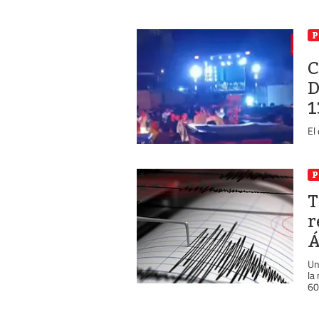
P
C
D
1
El
P
T
r
Á
Un
la
60