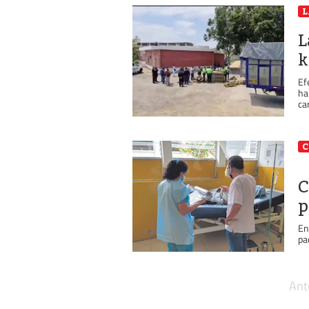
L
k
Ef
ha
ca
C
C
p
En
pa
Ant