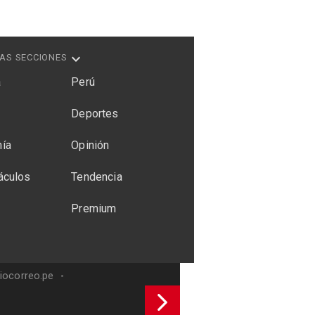
AS SECCIONES
a
Perú
Deportes
ía
Opinión
áculos
Tendencia
Premium
riocorreo.pe