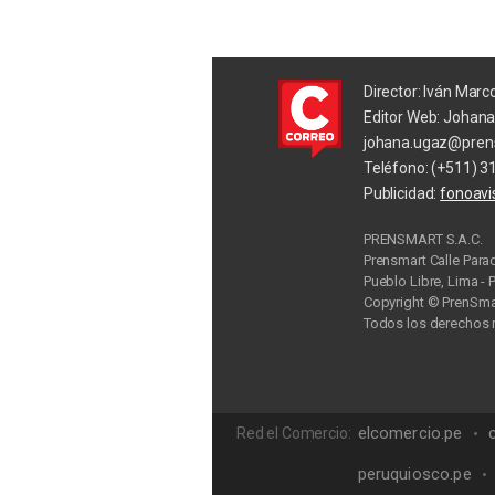
Director: Iván Marc
Editor Web: Johan
johana.ugaz@pren
Teléfono: (+511) 3
Publicidad:
fonoav
PRENSMART S.A.C.
Prensmart Calle Para
Pueblo Libre, Lima - 
Copyright © PrenSmar
Todos los derechos 
Privac
elcomercio.pe
Red el Comercio:
peruquiosco.pe