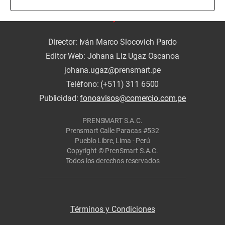
Director: Iván Marco Slocovich Pardo
Editor Web: Johana Liz Ugaz Oscanoa
johana.ugaz@prensmart.pe
Teléfono: (+511) 311 6500
Publicidad:
fonoavisos@comercio.com.pe
PRENSMART S.A.C.
Prensmart Calle Paracas #532
Pueblo Libre, Lima - Perú
Copyright © PrenSmart S.A.C.
Todos los derechos reservados
Términos y Condiciones