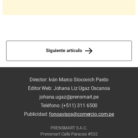
Siguiente artículo
Director: Iván Marco Slocovich Pardo
Editor Web: Johana Liz Ugaz Oscanoa
johana.ugaz@prensmart.pe
Teléfono: (+511) 311 6500
Publicidad:
fonoavisos@comercio.com.pe
PRENSMART S.A.C.
Prensmart Calle Paracas #532