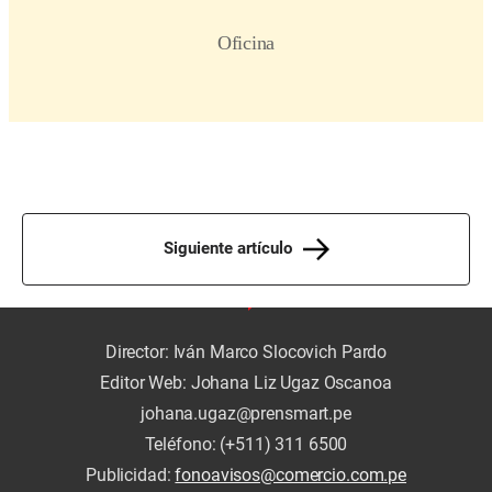
Siguiente artículo
Director: Iván Marco Slocovich Pardo
Editor Web: Johana Liz Ugaz Oscanoa
johana.ugaz@prensmart.pe
Teléfono: (+511) 311 6500
Publicidad:
fonoavisos@comercio.com.pe