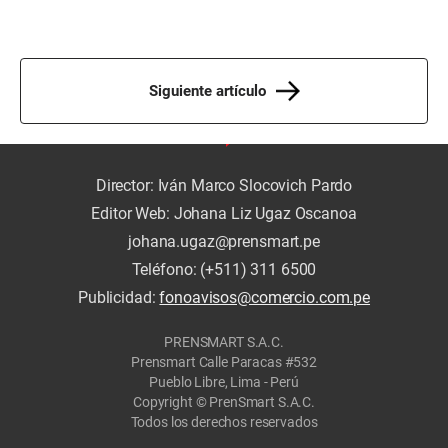
Siguiente artículo
Director: Iván Marco Slocovich Pardo
Editor Web: Johana Liz Ugaz Oscanoa
johana.ugaz@prensmart.pe
Teléfono: (+511) 311 6500
Publicidad:
fonoavisos@comercio.com.pe
PRENSMART S.A.C.
Prensmart Calle Paracas #532
Pueblo Libre, Lima - Perú
Copyright © PrenSmart S.A.C.
Todos los derechos reservados