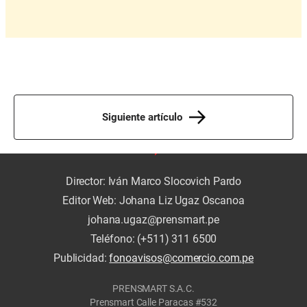
Siguiente artículo
Director: Iván Marco Slocovich Pardo
Editor Web: Johana Liz Ugaz Oscanoa
johana.ugaz@prensmart.pe
Teléfono: (+511) 311 6500
Publicidad:
fonoavisos@comercio.com.pe
PRENSMART S.A.C.
Prensmart Calle Paracas #532