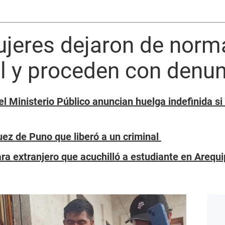
jeres dejaron de norma
l y proceden con denun
l Ministerio Público anuncian huelga indefinida s
uez de Puno que liberó a un criminal
ra extranjero que acuchilló a estudiante en Arequ