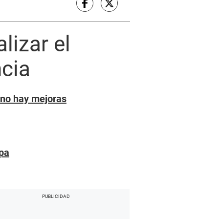
lizar el
cia
i no hay mejoras
ipa