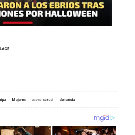
NLACE
uipa
Mujeres
acoso sexual
denuncia