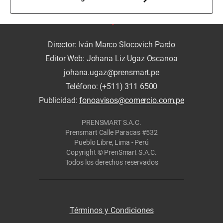
Director: Iván Marco Slocovich Pardo
Editor Web: Johana Liz Ugaz Oscanoa
johana.ugaz@prensmart.pe
Teléfono: (+511) 311 6500
Publicidad:
fonoavisos@comercio.com.pe
PRENSMART S.A.C.
Prensmart Calle Paracas #532
Pueblo Libre, Lima - Perú
Copyright © PrenSmart S.A.C.
Todos los derechos reservados
Términos y Condiciones