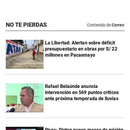
NO TE PIERDAS
Contenido de
Correo
La Libertad: Alertan sobre déficit
presupuestario en obras por S/ 22
millones en Pacasmayo
Rafael Belaúnde anuncia
intervención en 569 puntos críticos
ante próxima temporada de lluvias
Piura: Dictan nueve meses de prisión