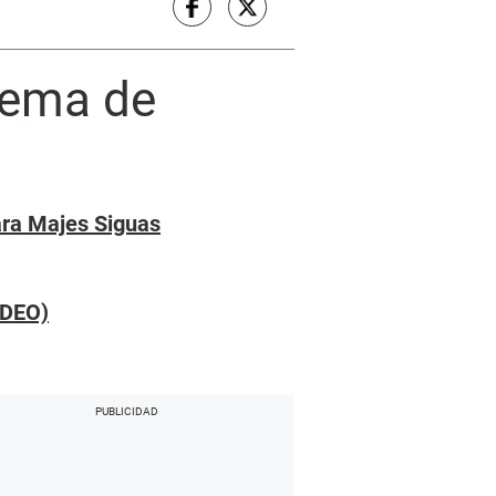
uema de
para Majes Siguas
IDEO)