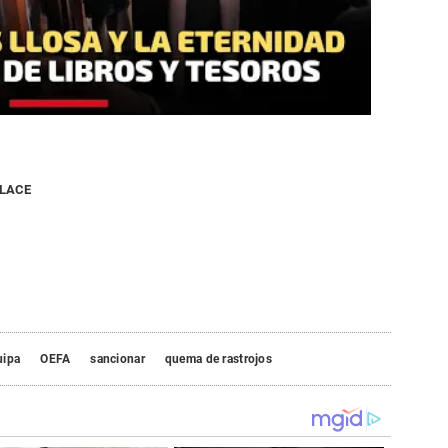
NLACE
uipa
OEFA
sancionar
quema de rastrojos