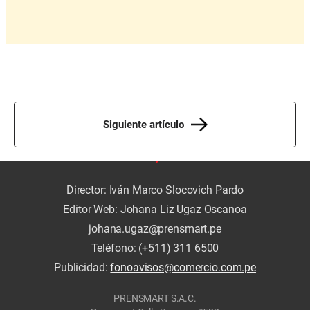
Siguiente artículo
Director: Iván Marco Slocovich Pardo
Editor Web: Johana Liz Ugaz Oscanoa
johana.ugaz@prensmart.pe
Teléfono: (+511) 311 6500
Publicidad:
fonoavisos@comercio.com.pe
PRENSMART S.A.C.