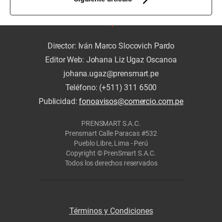
Director: Iván Marco Slocovich Pardo
Editor Web: Johana Liz Ugaz Oscanoa
johana.ugaz@prensmart.pe
Teléfono: (+511) 311 6500
Publicidad:
fonoavisos@comercio.com.pe
PRENSMART S.A.C.
Prensmart Calle Paracas #532
Pueblo Libre, Lima - Perú
Copyright © PrenSmart S.A.C.
Todos los derechos reservados
Términos y Condiciones