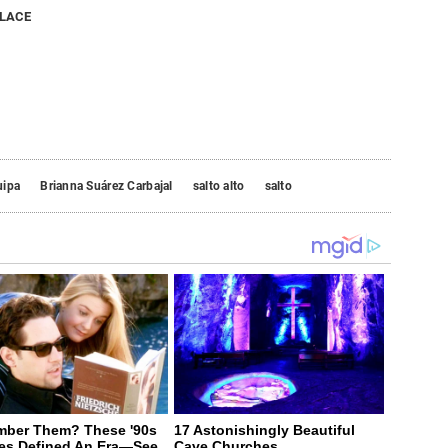
NLACE
uipa
Brianna Suárez Carbajal
salto alto
salto