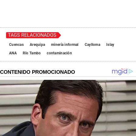
TAGS RELACIONADOS
Cuencas
Arequipa
minería informal
Caylloma
Islay
ANA
Río Tambo
contaminación