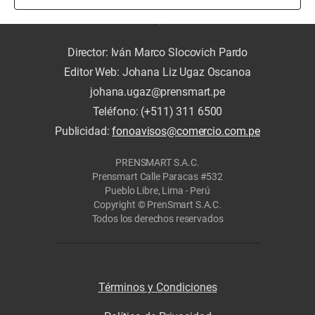
Director: Iván Marco Slocovich Pardo
Editor Web: Johana Liz Ugaz Oscanoa
johana.ugaz@prensmart.pe
Teléfono: (+511) 311 6500
Publicidad:
fonoavisos@comercio.com.pe
PRENSMART S.A.C.
Prensmart Calle Paracas #532
Pueblo Libre, Lima - Perú
Copyright © PrenSmart S.A.C.
Todos los derechos reservados
Términos y Condiciones