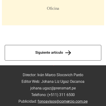
Siguiente artículo
Director: Iván Marco Slocovich Pardo
Editor Web: Johana Liz Ugaz Oscanoa
johana.ugaz@prensmart.pe
Teléfono: (+511) 311 6500
Publicidad:
fonoavisos@comercio.com.pe