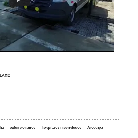
NLACE
lía
exfuncionarios
hospitales inconclusos
Arequipa